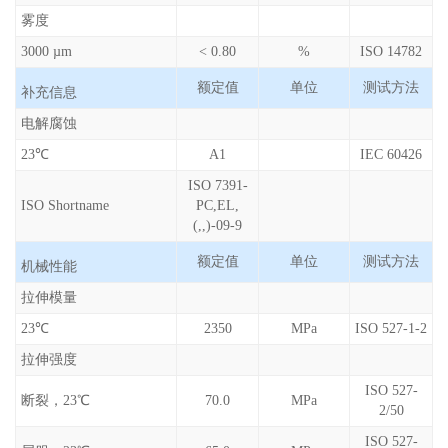
雾度
3000 µm
< 0.80
%
ISO 14782
额定值
单位
测试方法
补充信息
电解腐蚀
23℃
A1
IEC 60426
ISO 7391-
ISO Shortname
PC,EL,
(,,)-09-9
额定值
单位
测试方法
机械性能
拉伸模量
23℃
2350
MPa
ISO 527-1-2
拉伸强度
ISO 527-
断裂，23℃
70.0
MPa
2/50
ISO 527-