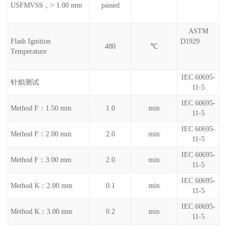
USFMVSS，> 1.00 mm
passed
ASTM
Flash Ignition
D1929
480
℃
Temperature
IEC 60695-
针焰测试
11-5
IEC 60695-
Method F：1.50 mm
1.0
min
11-5
IEC 60695-
Method F：2.00 mm
2.0
min
11-5
IEC 60695-
Method F：3.00 mm
2.0
min
11-5
IEC 60695-
Method K：2.00 mm
0.1
min
11-5
IEC 60695-
Method K：3.00 mm
0.2
min
11-5