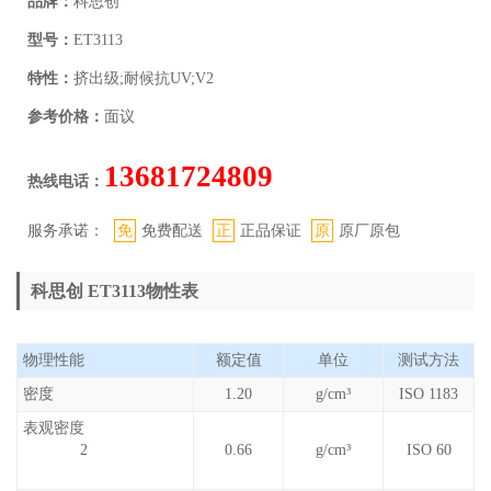
品牌：
科思创
型号：
ET3113
特性：
挤出级;耐候抗UV;V2
参考价格：
面议
13681724809
热线电话：
服务承诺：
免
免费配送
正
正品保证
原
原厂原包
科思创 ET3113物性表
物理性能
额定值
单位
测试方法
密度
1.20
g/cm³
ISO 1183
表观密度
2
0.66
g/cm³
ISO 60