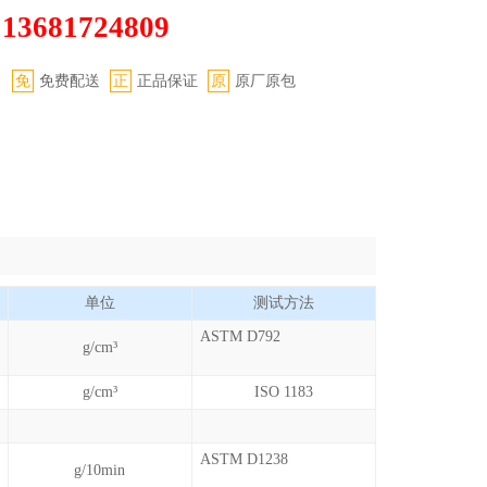
13681724809
：
：
免
免费配送
正
正品保证
原
原厂原包
单位
测试方法
ASTM D792
g/cm³
g/cm³
ISO 1183
ASTM D1238
g/10min