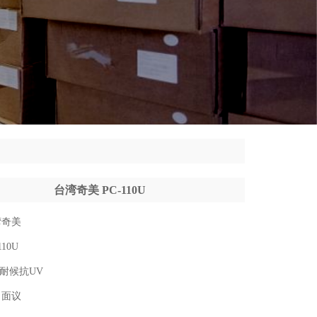
台湾奇美 PC-110U
湾奇美
110U
2,耐候抗UV
：
面议