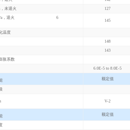
Pa，未退火
127
.45 MPa，退火 6
145
化温度
148
143
膨胀系数
6.0E-5 to 8.0E-5
额定值
能
级
m
V-2
额定值
能
度