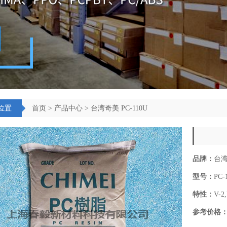
位置
首页
>
产品中心
> 台湾奇美 PC-110U
品牌：
台
型号：
PC-
特性：
V-
参考价格