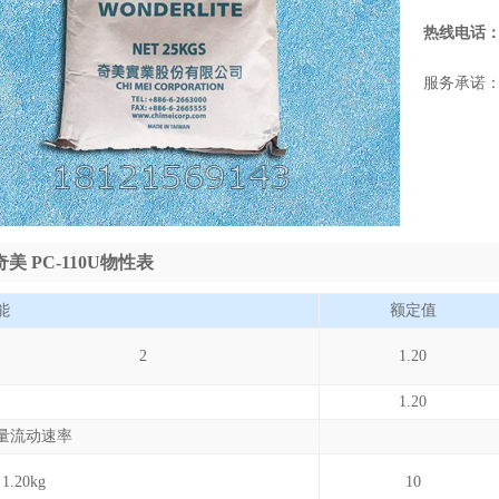
热线电话
服务承诺
美 PC-110U物性表
能
额定值
密度 2
1.20
1.20
量流动速率
1.20kg
10