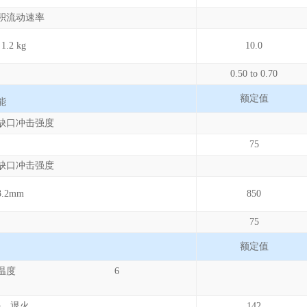
积流动速率
.2 kg
10.0
0.50 to 0.70
额定值
能
缺口冲击强度
75
缺口冲击强度
.2mm
850
75
额定值
变形温度 6
Pa，退火
142