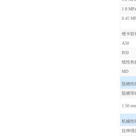
1.8 M
0
维卡软
A50
B50
线性热
MD
阻燃性
阻燃等
1.50 m
机械性
拉伸强