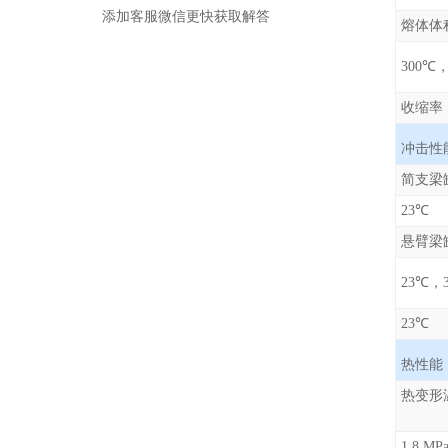
添加客服微信更快获取解答
熔体体
300℃，1
收缩率
冲击性
简支梁
23℃
悬臂梁
23℃，3
23℃
热性能
热
1.8 M