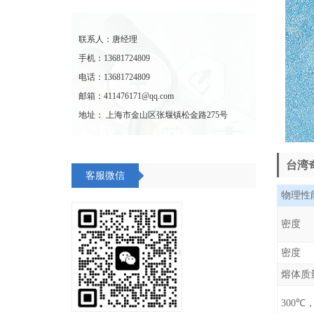
联系人：唐经理
手机：13681724809
电话：13681724809
邮箱：411476171@qq.com
地址： 上海市金山区张堰镇松金路275号
台湾奇
客服微信
物理性
密度
熔体质
300℃，