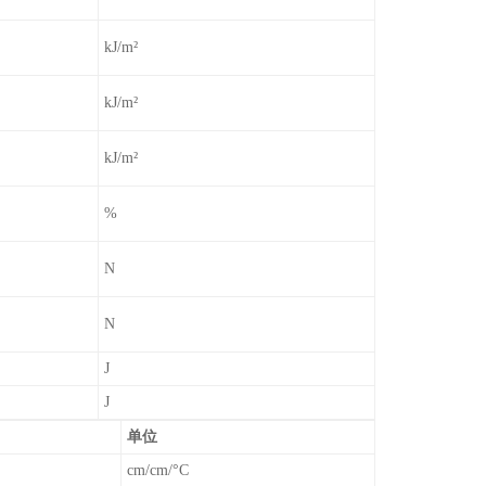
kJ/m²
kJ/m²
kJ/m²
%
N
N
J
J
单位
cm/cm/°C