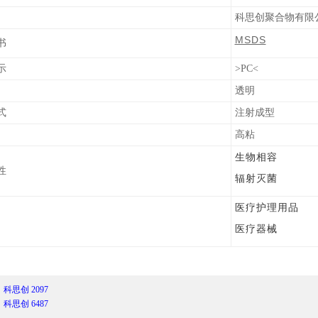
科思创聚合物有限
MSDS
书
示
>PC<
透明
式
注射成型
高粘
生物相容
性
辐射灭菌
医疗护理用品
医疗器械
：
科思创 2097
：
科思创 6487