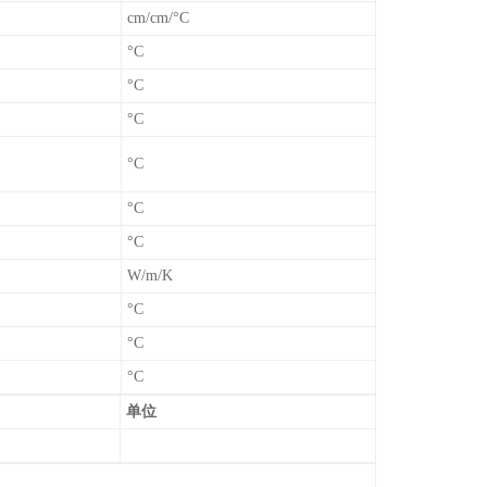
cm/cm/°C
°C
°C
°C
°C
°C
°C
W/m/K
°C
°C
°C
单位