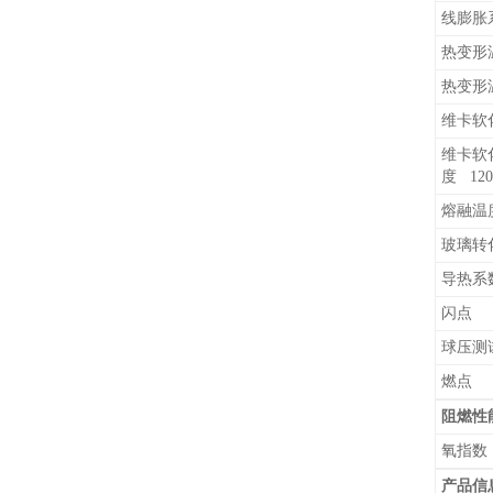
线膨胀系
热变形温
热变形温
维卡软化温
维卡软
度 120°
熔融
玻璃转化
导热系数
闪点
球压
燃点
阻燃性
氧指
产品信