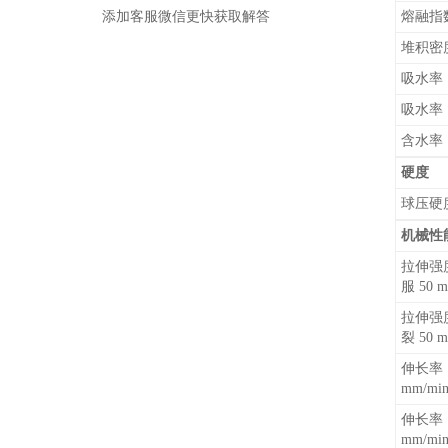
熔融指数 
添加客服微信更快获取解答
堆积
吸水率 
吸水率 2
含水
硬度
球压
机械性
拉伸强
服 50 m
拉伸强
裂 50 m
伸长率 
mm/mi
伸长率 
mm/mi