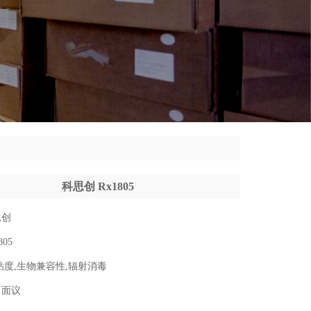
科思创 Rx1805
思创
805
度,生物兼容性,辐射消毒
：
面议