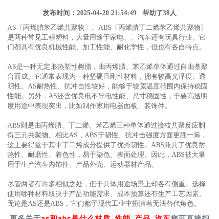
发布时间：2025-04-20 21:54:49 帮助了38人
AS〔丙烯腈苯乙烯共聚物〕、ABS〔丙烯腈丁二烯苯乙烯共聚物〕
是两种常见工程塑料，大量用途于家电、、汽车还有玩具行业。它
们都具有优良机械性能、加工性能、耐化学性，但也有各自特点。
AS是一种无定形热塑性树脂，由丙烯腈、苯乙烯单体通过自由基聚
合而成。它通常表现为一种坚硬且刚性材料，拥有较高光泽度、透
明性。AS耐热性、抗冲击性较好，能够于较宽温度范围内保持稳固
性能。另外，AS还含优良电不导电性能、尺寸稳固性，于要高透明
度用途中表现突出，比如制作家用电器面板、装饰件。
ABS则是由丙烯腈、丁二烯、苯乙烯三种单体通过接枝共聚反应制
得三元共聚物。相比AS，ABS于韧性、抗冲击强度方面更胜一筹，
这主要得益于其中丁二烯成分提供了优秀韧性。ABS兼具了优良耐
热性、耐磨性、着色性，易于染色、表面处理。因此，ABS被大量
用于生产汽车内饰件、产品外壳、运动器材产品。
尽管两者有许多相似之处，但于具体用途场景上却各有侧重。选择
使用哪种材料取决于产品功能需求、成本预算还有生产工艺因素。
无论是AS还是ABS，它们都于现代工业中扮演着无法替代角色。
更多关于
as和abs是什么材质_性能_产品_汽车
您可直接扫