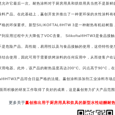
然允许它最后一次。耐热涂料对于厨房用具和烘焙用具当然不是新鲜
涂料产品。在此基础上，赢创开发并推出了一种更环保的水性涂料有
严格的环保要求。新型SILIKOFTAL®HTW 3是一种耐热有机硅
到应用过程中大大降低了VOC含量。 Silikoftal®HTW3是食
是危险产品。高性能，易用性以及与食品接触的使用，这些特性使产品在市
料结合使用，因此可用于需要烘烤涂料的任何应用中，从而使客户在
家用电器。此外，该产品的耐热温度高达200°C。闪点高于90°C，
koftal®HTW3产品符合日益严格的法规。赢创涂料添加剂工业涂料市场总监马
全面而积极的研发工作取得了良好的成果，这是赢创努力扩大产品范围
更多关于
赢创推出用于厨房用具和炊具的新型水性硅酮耐