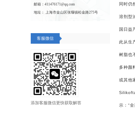
同时仍
邮箱：411476171@qq.com
地址： 上海市金山区张堰镇松金路275号
溶剂型
国日益
客服微信
此从生产
树脂也不
多种颜
或其他
Sili
添加客服微信更快获取解答
示：“