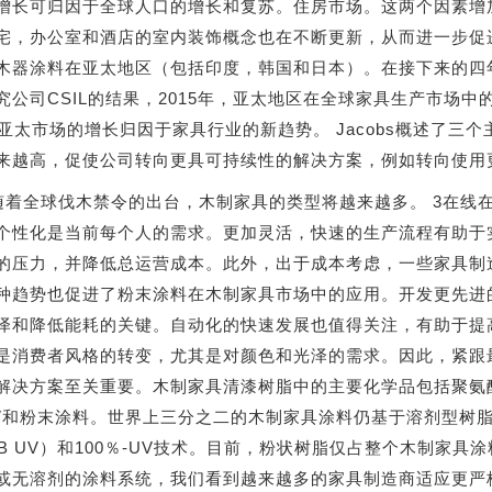
增长可归因于全球人口的增长和复苏。住房市场。这两个因素增
宅，办公室和酒店的室内装饰概念也在不断更新，从而进一步促
木器涂料在亚太地区（包括印度，韩国和日本）。在接下来的四
究公司CSIL的结果，2015年，亚太地区在全球家具生产市场中
。亚太市场的增长归因于家具行业的新趋势。 Jacobs概述了三
来越高，促使公司转向更具可持续性的解决方案，例如转向使用
随着全球伐木禁令的出台，木制家具的类型将越来越多。 3在线
个性化是当前每个人的需求。更加灵活，快速的生产流程有助于
的压力，并降低总运营成本。此外，出于成本考虑，一些家具制
种趋势也促进了粉末涂料在木制家具市场中的应用。开发更先进
泽和降低能耗的关键。自动化的快速发展也值得关注，有助于提
是消费者风格的转变，尤其是对颜色和光泽的需求。因此，紧跟
解决方案至关重要。木制家具清漆树脂中的主要化学品包括聚氨
V和粉末涂料。世界上三分之二的木制家具涂料仍基于溶剂型树脂
/ WB UV）和100％-UV技术。目前，粉状树脂仅占整个木制
或无溶剂的涂料系统，我们看到越来越多的家具制造商适应更严