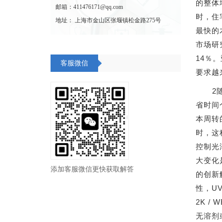
的整体
邮箱：411476171@qq.com
时，住
地址： 上海市金山区张堰镇松金路275号
最快的
市场研
14％
客服微信
要求越
2
省时间
本周转
时，这
控制光
大变化
添加客服微信更快获取解答
的创新
性，U
2K 
无溶剂