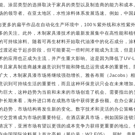
能。涂层类型的选择取决于家具的类型以及制造商的能力和成本
场的领导者。在亚太地区，水性涂料体系发展迅速。例如，中国
与更多的扁平作品在自动化生产环境中，100％紫外线和水性紫
多的关注。此外，木制家具漆技术的最新发展集中在高性能和植
的可持续涂料。随着可再生材料开始取代油漆中的化石成分，涂
过渡还处于起步阶段，但可能要花一些时间才能成为主流，但是新
术的应用也正成为主流，并产生重大影响。这是因为降低了UV-LE
并且家具制造商越来越意识到节能和降低总运营成本的重要性。
扩大，木制家具漆市场将继续强劲增长。雅各布斯（Jacobs
意识到可持续生活的重要性，而且这种环保意识只会在未来增加
力巨大，这种趋势为当前和未来的市场创造了机会。需要指出的
中长期来看，海外进口将在成熟市场中获得更多份额。在办公家
的趋势，市场结构将发生新的变化。数字技术和灵活的办公策略
时交货将成为市场的重要特征。在酒店家具市场，例如国际连锁
情况下，亚洲市场有望以更强的成本竞争力获得更重要的地位。
在中国国际涂料展上首次亮相（展位号：W2.E05）。届时，帝