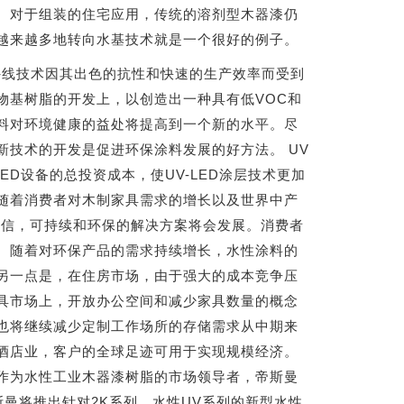
。对于组装的住宅应用，传统的溶剂型木器漆仍
越来越多地转向水基技术就是一个很好的例子。
外线技术因其出色的抗性和快速的生产效率而受到
物基树脂的开发上，以创造出一种具有低VOC和
料对环境健康的益处将提高到一个新的水平。尽
技术的开发是促进环保涂料发展的好方法。 UV
D设备的总投资成本，使UV-LED涂层技术更加
随着消费者对木制家具需求的增长以及世界中产
）相信，可持续和环保的解决方案将会发展。消费者
。随着对环保产品的需求持续增长，水性涂料的
另一点是，在住房市场，由于强大的成本竞争压
具市场上，开放办公空间和减少家具数量的概念
也将继续减少定制工作场所的存储需求从中期来
酒店业，客户的全球足迹可用于实现规模经济。
作为水性工业木器漆树脂的市场领导者，帝斯曼
斯曼将推出针对2K系列，水性UV系列的新型水性