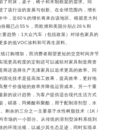
加了对床，桌子，椅子和木制框架的需求。同
进了该行业的发展与创新。在全球范围内，增长
年中，近60％的增长将来自该地区。根据意大利
的份额已占55％，而欧洲和美国分别占26％和
个主要趋势：1大众汽车（包括政策）对绿色家具的
更多的低VOC涂料和可再生原料。
在线订购增加，而消费者期望更短的交货时间并节
实现更高程度的定制还可以减轻对家具制造商资
造商还选择生产无漆家具以追求更高的效率。同
的固化技术是提高加工效果，提高效率，更好地
高整个价值链的效率并降低运营成本。另一个重
最新的设计趋势，为客户提供适合现代生活方式
酯，硝基，丙烯酸和聚酯，用于配制溶剂型，水
。剩余的三分之一主要基于水性树脂技术（1K /
家具涂料市场的一小部分。从传统的溶剂型涂料系统到
格的环境法规，以减少其生态足迹，同时实现卓