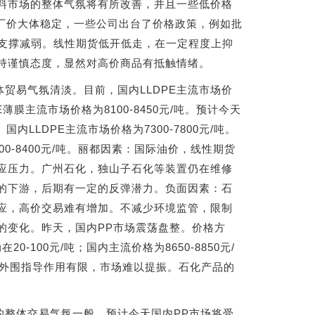
料市场的整体气氛将有所改善，并且一些低价格
化出厂价大体稳定，一些公司出台了价格政策，例如批
成本支撑减弱。线性期货低开低走，在一定程度上抑
持谨慎态度，显然对高价商品有抵触情绪。
贸易气氛清淡。目前，国内LLDPE主流市场价
DPE薄膜主流市场价格为8100-8450元/吨。预计今天
内LLDPE主流市场价格为7300-7800元/吨。
8100-8400元/吨。丽都因素：国际油价，线性期货
应压力。广州石化，独山子石化等装置仍在维修
的下游，后期有一定的反弹潜力。负面因素：石
应，高价交易难有增加。不减少环境监管，限制
的变化。昨天，国内PP市场震荡盘整。价格方
-100元/吨；国内主流价格为8650-8850元/
势，外围指导作用有限，市场难以提振。石化产品的
的整体交易气氛一般。预计今天国内PP市场将受