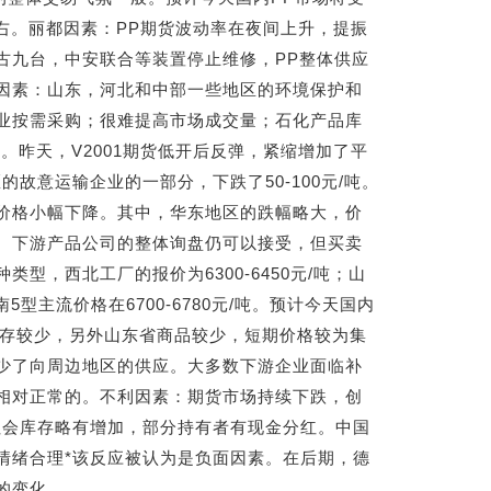
左右。丽都因素：PP期货波动率在夜间上升，提振
古九台，中安联合等装置停止维修，PP整体供应
因素：山东，河北和中部一些地区的环境保护和
业按需采购；很难提高市场成交量；石化产品库
。昨天，V2001期货低开后反弹，紧缩增加了平
故意运输企业的一部分，下跌了50-100元/吨。
价格小幅下降。其中，华东地区的跌幅略大，价
。下游产品公司的整体询盘仍可以接受，但买卖
，西北工厂的报价为6300-6450元/吨；山
华南5型主流价格在6700-6780元/吨。预计今天国内
库存较少，另外山东省商品较少，短期价格较为集
少了向周边地区的供应。大多数下游企业面临补
相对正常的。不利因素：期货市场持续下跌，创
社会库存略有增加，部分持有者有现金分红。中国
情绪合理*该反应被认为是负面因素。在后期，德
的变化。