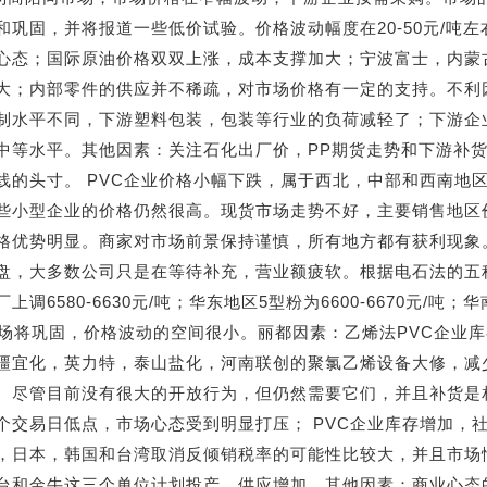
和巩固，并将报道一些低价试验。价格波动幅度在20-50元/吨
心态；国际原油价格双双上涨，成本支撑加大；宁波富士，内蒙
大；内部零件的供应并不稀疏，对市场价格有一定的支持。不利
制水平不同，下游塑料包装，包装等行业的负荷减轻了；下游企
中等水平。其他因素：关注石化出厂价，PP期货走势和下游补货
线的头寸。 PVC企业价格小幅下跌，属于西北，中部和西南地区的
些小型企业的价格仍然很高。现货市场走势不好，主要销售地区
格优势明显。商家对市场前景保持谨慎，所有地方都有获利现象
盘，大多数公司只是在等待补充，营业额疲软。根据电石法的五种类型
上调6580-6630元/吨；华东地区5型粉为6600-6670元/吨；
市场将巩固，价格波动的空间很小。丽都因素：乙烯法PVC企业
疆宜化，英力特，泰山盐化，河南联创的聚氯乙烯设备大修，减
。尽管目前没有很大的开放行为，但仍然需要它们，并且补货是
个交易日低点，市场心态受到明显打压； PVC企业库存增加，
，日本，韩国和台湾取消反倾销税率的可能性比较大，并且市场
台和金牛这三个单位计划投产，供应增加。其他因素：商业心态