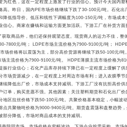
变为红色，这在一定程度上激发了行业的信心。预计今天国内塑
略高。昨日，国内PE市场价格继续下跌了30-100元/吨。石
和降低指导价。低压和线性下调幅度为100-150元/吨，市场
业信心。商家在赚钱和运输方面更加活跃。下游工厂在补货方面
了获取商品外，他们还保持观望态度。现货商人的运力不佳，整体
80-7800元/吨； LDPE市场主流价格为7900-9100元/吨； H
市场价格将以震荡为主，部分高价货源将继续下跌50-100元/吨。国
市场主流价格为7900-9100元/吨。 HDPE薄膜主流市场价格为
提振行业信心；石化产品库存持续下降已在一定程度上缓解了供
分市场货源减少，在一定程度上对周边市场有利；进入农膜季节
继续降低出厂价，市场成本支持减弱。下游工厂没有抗拒高价供
户订单，购买意愿不强。其他因素：关注塑料期货和石化出厂价
地区拉丝价格下跌50-100元/吨。共聚价格基本稳定，小幅波动在20
熔点共聚物吨价格为9000-9400元/吨。期货盘震荡和盘整趋
被部分降低，市场对商品成本的支持减弱。
易商陪同市场，市场价格在窄幅波动，下游企业按需采购。市场