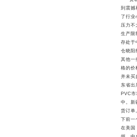
到震撼
了行业
压力不
生产限
存处于
仓晓阳
其他一
格的价
并未买
东省出厂
PVC
中。新
货订单
下前一
在美国
州，中