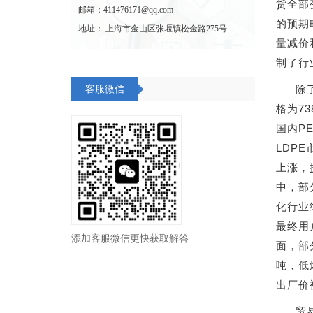
货全部
邮箱：411476171@qq.com
的预期
地址： 上海市金山区张堰镇松金路275号
量减价
制了行
除
客服微信
格为73
国内PE
LDPE
上涨，
中，部
化行业
最终用
添加客服微信更快获取解答
面，部分
吨，低
出厂价
贸