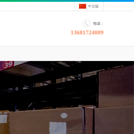
中文版
13681724809