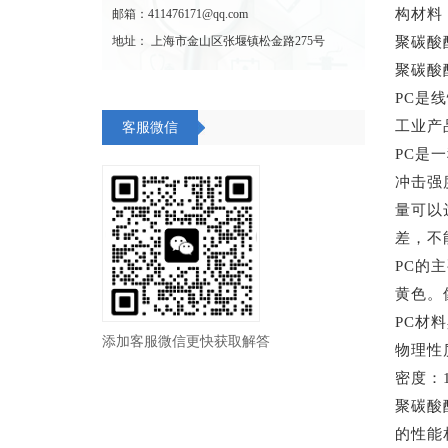
构材料
邮箱：411476171@qq.com
地址： 上海市金山区张堰镇松金路275号
聚碳酸
聚碳酸
PC是
工业产
客服微信
PC是
冲击强度
量可以
差，不
PC的
黄色。
PC材
添加客服微信更快获取解答
物理性
密度：1.
聚碳酸
的性能