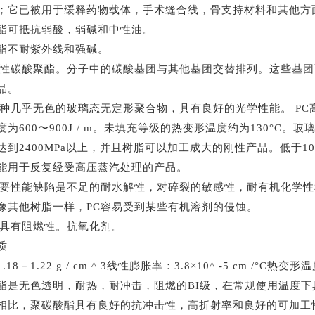
；它已被用于缓释药物载体，手术缝合线，骨支持材料和其他方
酯可抵抗弱酸，弱碱和中性油。
酯不耐紫外线和强碱。
线性碳酸聚酯。分子中的碳酸基团与其他基团交替排列。这些基团
品。
一种几乎无色的玻璃态无定形聚合物，具有良好的光学性能。 P
为600〜900J / m。未填充等级的热变形温度约为130°C。
达到2400MPa以上，并且树脂可以加工成大的刚性产品。低于10
能用于反复经受高压蒸汽处理的产品。
主要性能缺陷是不足的耐水解性，对碎裂的敏感性，耐有机化学
像其他树脂一样，PC容易受到某些有机溶剂的侵蚀。
料具有阻燃性。抗氧化剂。
质
18－1.22 g / cm ^ 3线性膨胀率：3.8×10^ -5 cm /°C热变形
酯是无色透明，耐热，耐冲击，阻燃的BI级，在常规使用温度
相比，聚碳酸酯具有良好的抗冲击性，高折射率和良好的可加工性。