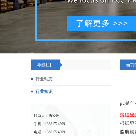
导航栏目
当前
行业动态
行业知识
pc是
聚碳酸
联系人：唐经理
根据醇
手机：13681724809
脂肪族
电话：13681724809