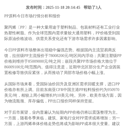
发布时间：2025-11-18 20:14:45 帮助了3人
PP原料今日市场行情分析和报价
聚丙烯〔PP〕是一种大量用途于塑料制品、包装材料还有工业行业
热塑性树脂。作为全球范围内需求量较大通用塑料，PP价格受到国
际原油价格波动、供需关系变化还有下游市场需求许多因素影响。
今日PP原料市场整体出现稳中偏强态势。根据国内主流贸易商反
馈，拉丝级PP主流报价于78008200元/吨区间内浮动；共聚注塑级PP
价格则维持于85009000元/吨之间；嵌段共聚PP市场价格大致位于
86009100元/吨范围内。值得注意是，近期华北区部分生产企业因装
置检修导致供应紧张，从而推动了局部市场价格小幅上涨。
从国际市场来看，受国际油价回升及亚洲区需求回暖支撑，进口PP
价格亦有所上调。目前东南亚CFR中国主港PP粒料报价约为950970
美元/吨，相较上周小幅增长约10美元/吨。另外，欧美市场方面，因
为物流瓶颈、库存偏低，PP出口报价同样保持坚挺。
对于后市展望，业内普遍认为短期内PP价格仍将以震荡整理为主。
一方面，随着冬季来临，建筑、家电行业对PP需求或将增加；另一
方面，上游丙烯单体价格走势也将成为影响PP成本很大变量。建议